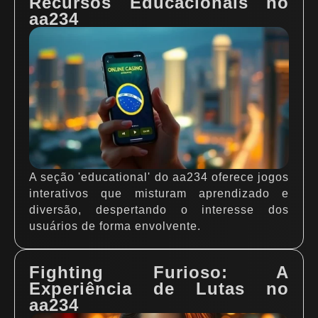
Recursos Educacionais no
aa234
A seção 'educational' do aa234 oferece jogos
interativos que misturam aprendizado e
diversão, despertando o interesse dos
usuários de forma envolvente.
Fighting Furioso: A
Experiência de Lutas no
aa234