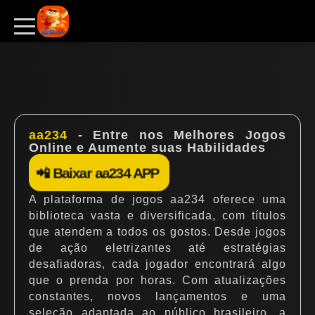
aa234
- Entre nos Melhores Jogos
Online e Aumente suas Habilidades
📲 Baixar aa234 APP
A plataforma de jogos aa234 oferece uma
biblioteca vasta e diversificada, com títulos
que atendem a todos os gostos. Desde jogos
de ação eletrizantes até estratégias
desafiadoras, cada jogador encontrará algo
que o prenda por horas. Com atualizações
constantes, novos lançamentos e uma
seleção adaptada ao público brasileiro, a