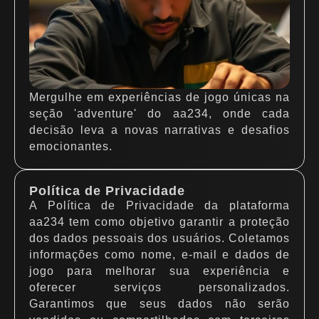
Mergulhe em experiências de jogo únicas na
seção 'adventure' do aa234, onde cada
decisão leva a novas narrativas e desafios
emocionantes.
Política de Privacidade
A Política de Privacidade da plataforma
aa234 tem como objetivo garantir a proteção
dos dados pessoais dos usuários. Coletamos
informações como nome, e-mail e dados de
jogo para melhorar sua experiência e
oferecer serviços personalizados.
Garantimos que seus dados não serão