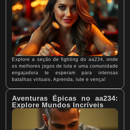
Explore a seção de fighting do aa234, onde
os melhores jogos de luta e uma comunidade
engajadora te esperam para intensas
batalhas virtuais. Aprenda, lute e vença!
Aventuras Épicas no aa234:
Explore Mundos Incríveis