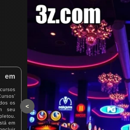
 em
ursos
ursos'
odos os
<
om seu
letou.
está em
oncluir