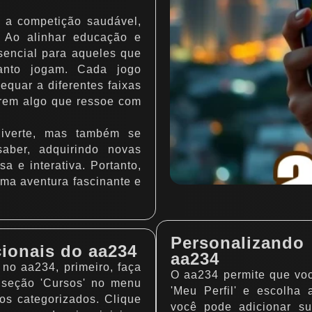
 a competição saudável,
 Ao alinhar educação e
sencial para aqueles que
anto jogam. Cada jogo
quar a diferentes faixas
trem algo que ressoe com
iverte, mas também se
aber, adquirindo novas
 e interativa. Portanto,
ma aventura fascinante e
Personalizando
ionais do aa234
aa234
no aa234, primeiro, faça
O aa234 permite que voc
 seção 'Cursos' no menu
'Meu Perfil' e escolha
sos categorizados. Clique
você pode adicionar su