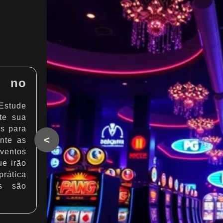
r no
 Estude
te sua
is para
<
nte as
ventos
e irão
rática
es são