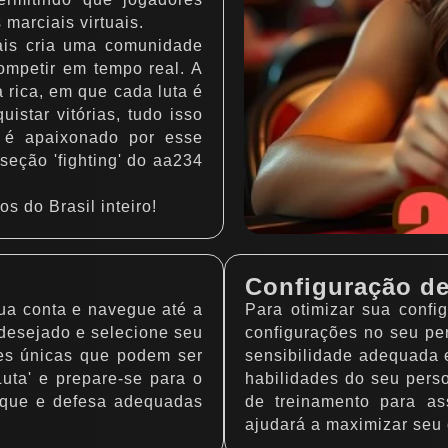
 marciais virtuais.
ais cria uma comunidade
ompetir em tempo real. A
 rica, em que cada luta é
istar vitórias, tudo isso
 é apaixonado por esse
seção 'fighting' do aa234
os do Brasil inteiro!
Configuração d
sua conta e navegue até a
Para otimizar sua conf
 desejado e selecione seu
configurações no seu per
es únicas que podem ser
sensibilidade adequada e
Luta' e prepare-se para o
habilidades do seu per
taque e defesa adequadas
de treinamento para as
ajudará a maximizar seu